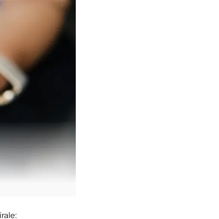
rale: