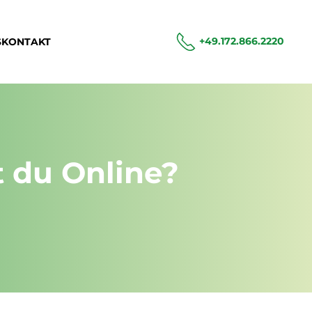
+49.172.866.2220
S
KONTAKT
t du Online?