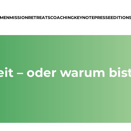
MMEN
MISSION
RETREATS
COACHING
KEYNOTE
PRESSE
EDITION
eit – oder warum bis