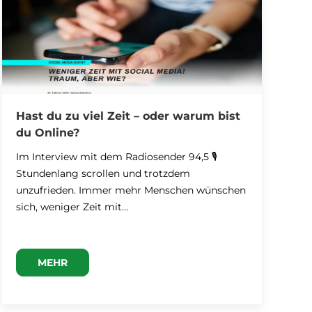
Hast du zu viel Zeit – oder warum bist
K
du Online?
b
Im Interview mit dem Radiosender 94,5 🎙
D
Stundenlang scrollen und trotzdem
m
unzufrieden. Immer mehr Menschen wünschen
m
sich, weniger Zeit mit...
MEHR