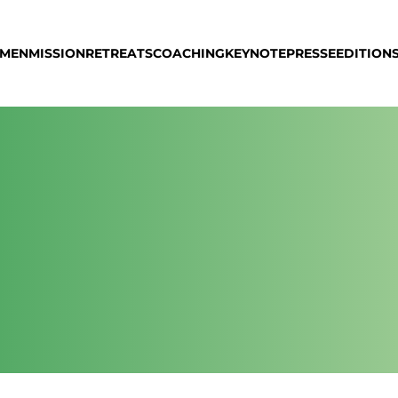
MMEN
MISSION
RETREATS
COACHING
KEYNOTE
PRESSE
EDITION