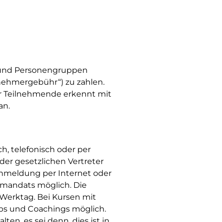
n und Personengruppen
ilnehmergebühr“) zu zahlen.
er Teilnehmende erkennt mit
an.
h, telefonisch oder per
der gesetzlichen Vertreter
Anmeldung per Internet oder
ftmandats möglich. Die
Werktag. Bei Kursen mit
ps und Coachings möglich.
en, es sei denn, dies ist in