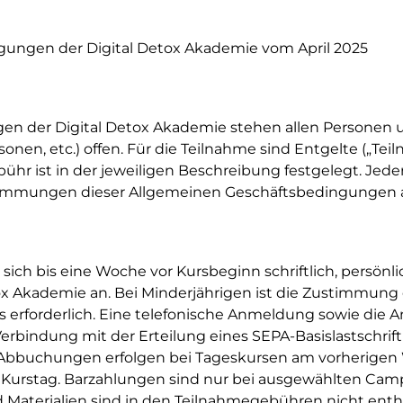
gungen der Digital Detox Akademie vom April 2025
gen der Digital Detox Akademie stehen allen Persone
sonen, etc.) offen. Für die Teilnahme sind Entgelte („Te
ühr ist in der jeweiligen Beschreibung festgelegt. Jed
immungen dieser Allgemeinen Geschäftsbedingungen 
ch bis eine Woche vor Kursbeginn schriftlich, persönlic
tox Akademie an. Bei Minderjährigen ist die Zustimmung 
s erforderlich. Eine telefonische Anmeldung sowie die 
 Verbindung mit der Erteilung eines SEPA-Basislastschri
 Abbuchungen erfolgen bei Tageskursen am vorherigen 
 Kurstag. Barzahlungen sind nur bei ausgewählten Cam
 Materialien sind in den Teilnahmegebühren nicht enthalt